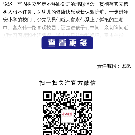
论述，牢固树立坚定不移跟党走的理想信念，贯彻落实立德
树人根本任务，为幼儿的健康快乐成长保驾护航。一走进洋
安小学的校门，少先队员们就为富永伟系上了鲜艳的红领
巾。富永伟一路参观校园，还走进孩子们中间，亲切询问近
期学习阅读和生活情况，送上节日礼物和祝福。富永伟指
出，“千教万教教人求真，千学万学学做真人”，要加强思想
政治教育和思政课教师队伍建设，引导孩子们从小立志，立
德为先，在健康快乐成长中努力争当建功立德、德才兼备的
责任编辑： 杨欢
新时代好少年。在明珠小学，富永伟走校园、看文化长廊、
进教室，认真了解学校教育教学情况，并祝孩子们节日快
乐。他指出，科技和创新是时代赋予的新课题新使命，孩子
扫一扫关注官方微信
是祖国的未来，学校要科学运用人工智能等现代教育技术，
增强科学学科与学生的互动性，充分挖掘学生的想象力和创
造力，让学校的科技味更浓郁，以人工智能之“长”赋能学生
全面发展。
市委副书记、市长王新锋，市人大常委会副主任吕建月
一行来到杭州学军中学附属洋溪小学，先后参观了校园文化