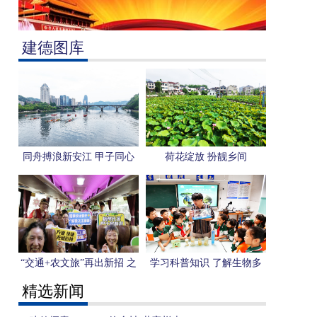
建德图库
同舟搏浪新安江 甲子同心
荷花绽放 扮靓乡间
拓蓝海
“交通+农文旅”再出新招 之
学习科普知识 了解生物多
江村城际站点巴士专线首发
样性
精选新闻