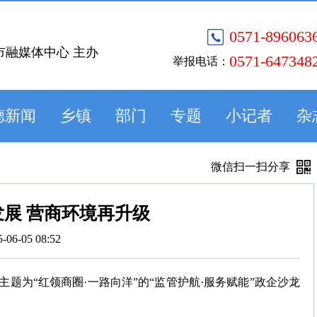
0571-896063
市融媒体中心 主办
0571-647348
举报电话：
德新闻
乡镇
部门
专题
小记者
杂
微信扫一扫分享
展 营商环境再升级
5-06-05 08:52
题为“红领商圈·一路向洋”的“监管护航·服务赋能”政企沙龙