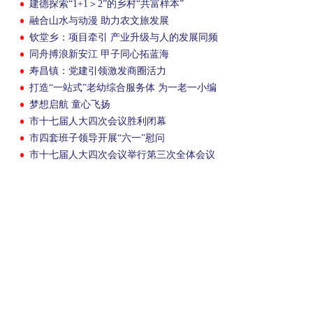
建德探索“1+1＞2”的乡村“共富样本”
融合山水与动漫 助力农文旅发展
钦堂乡：项目牵引 产业升级与人的发展同频
共振
同舟搏浪新安江 甲子同心拓蓝海
寿昌镇：党建引领激发商圈活力
打造“一站式”老幼综合服务体 为一老一小编
织幸福时光
梦想启航 童心飞扬
市十七届人大四次会议胜利闭幕
市四套班子领导开展“六一”慰问
市十七届人大四次会议举行第三次全体会议