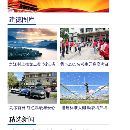
建德图库
之江村上榜第二批“浙江省
我市2989名考生开启高考征
艺术乡建特色村”
程
高考首日 红色温暖与爱心
搭建标准大棚 助农增产增
服务同行
收
精选新闻