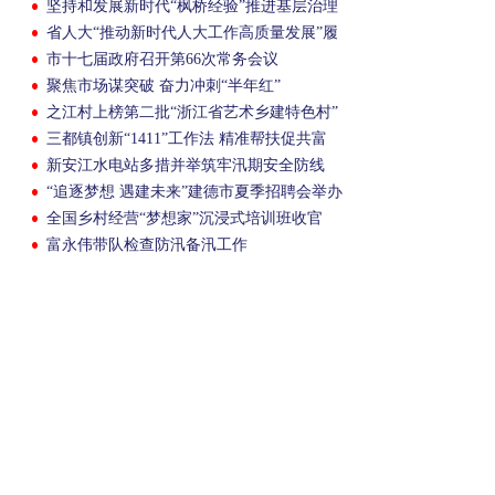
坚持和发展新时代“枫桥经验”推进基层治理
体系和治理能力现代化部署会召开
省人大“推动新时代人大工作高质量发展”履
职能力培训班在我市开班
市十七届政府召开第66次常务会议
聚焦市场谋突破 奋力冲刺“半年红”
之江村上榜第二批“浙江省艺术乡建特色村”
三都镇创新“1411”工作法 精准帮扶促共富
新安江水电站多措并举筑牢汛期安全防线
“追逐梦想 遇建未来”建德市夏季招聘会举办
全国乡村经营“梦想家”沉浸式培训班收官
富永伟带队检查防汛备汛工作