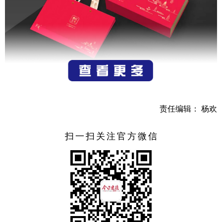
近日，杭州市农业技术推广中心、杭州市茶叶产业协
会、杭州市茶叶学会联合发布第七届杭州市名优茶品质推选
结果，我市多家茶企凭借过硬品质脱颖而出，7款名茶获评金
责任编辑： 杨欢
牌产品。
扫一扫关注官方微信
其中，建德市峰鼎茶业有限公司松源里牌龙井茶、建德
市良心农产品有限公司浙里种龙井茶获评第七届杭州市名优
茶品质推选龙井茶（钱塘产区）金牌产品，建德市良心农产
品有限公司浙里种牌新安白茶、建德市三都镇高岩家庭农场
小里埠牌苞茶、杭州千里岗农产品有限公司千里岗牌建德苞
茶获评第七届杭州市名优茶品质推选杭州其它名茶金牌产
品，建德市峰鼎茶业有限公司松源里牌鼎红功夫红茶、杭州