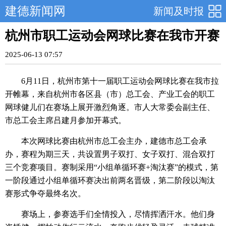
建德新闻网
新闻及时报
杭州市职工运动会网球比赛在我市开赛
2025-06-13 07:57
6月11日，杭州市第十一届职工运动会网球比赛在我市拉
开帷幕，来自杭州市各区县（市）总工会、产业工会的职工
网球健儿们在赛场上展开激烈角逐。市人大常委会副主任、
市总工会主席吕建月参加开幕式。
本次网球比赛由杭州市总工会主办，建德市总工会承
办，赛程为期三天，共设置男子双打、女子双打、混合双打
三个竞赛项目。赛制采用“小组单循环赛+淘汰赛”的模式，第
一阶段通过小组单循环赛决出前两名晋级，第二阶段以淘汰
赛形式争夺最终名次。
赛场上，参赛选手们全情投入，尽情挥洒汗水。他们身