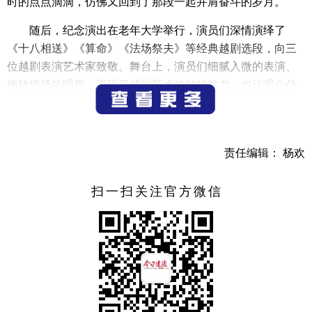
时的点点滴滴，仿佛又回到了那段一起并肩奋斗的岁月。
随后，纪念演出在老年大学举行，演员们深情演绎了
《十八相送》《算命》《法场祭夫》等经典越剧选段，向三
位越剧表演艺术家致敬。舞台上，演员们细腻入微的表演、
婉转悠扬的唱腔，再现了越剧艺术的独特魅力，也让观众仿
佛穿越时空，再次感受到三位先生曾经带来的艺术感染力。
现场座无虚席，既有白发苍苍的老年戏迷，也有带着孩子前
来感受传统艺术魅力的年轻家庭。
责任编辑： 杨欢
此次纪念活动不仅唤起了人们对三位越剧前辈的深切怀
念，也为越剧这一传统艺术的传承注入了新的活力。
扫一扫关注官方微信
（记者 吴舜文）