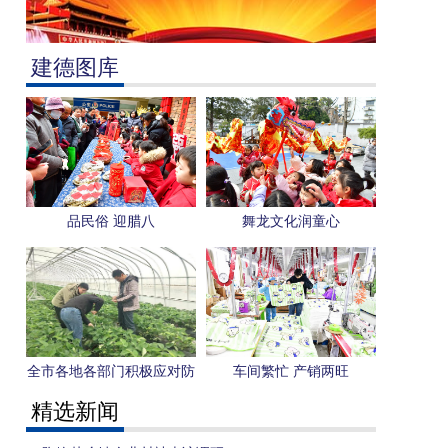
建德图库
品民俗 迎腊八
舞龙文化润童心
全市各地各部门积极应对防
车间繁忙 产销两旺
范低温冰冻影响
精选新闻