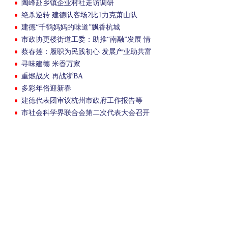
陶峰赴乡镇企业村社走访调研
绝杀逆转 建德队客场2比1力克萧山队
建德“千鹤妈妈的味道”飘香杭城
市政协更楼街道工委：助推“南融”发展 情
系“民生”关切
蔡春莲：履职为民践初心 发展产业助共富
寻味建德 米香万家
重燃战火 再战浙BA
多彩年俗迎新春
建德代表团审议杭州市政府工作报告等
市社会科学界联合会第二次代表大会召开