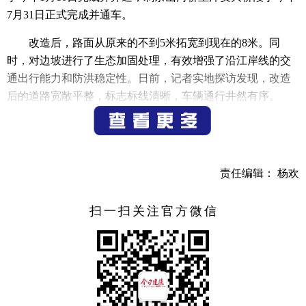
7月31日正式完成并通车。
改造后，路面从原来的不到5米拓宽到现在的8米。同
时，对边坡进行了生态加固处理，有效增强了沿江岸线的交
通出行能力和防洪稳定性。日前，记者实地探访发现，改造
后的道路宽敞平整，标志标线清晰，车辆通行井然有序。
白章线防汛道路提升工程城区段作为连接桥南区块与洋
安新城的关键通道，在汛期承担抢险调度、人员转移及巡查
维护等任务，该工程的完工通车，将有力支撑“三江”流域防
责任编辑： 杨欢
洪体系运行，推动“三十分钟交通圈”进一步实现。下一步，
市水利局与市经开集团将持续推进“三江”治理提升工程，打
扫一扫关注官方微信
造更加安全高效的防洪体系和道路交通网络。
（记者 纪雪聪）