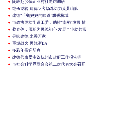
陶峰赴乡镇企业村社走访调研
绝杀逆转 建德队客场2比1力克萧山队
建德“千鹤妈妈的味道”飘香杭城
市政协更楼街道工委：助推“南融”发展 情
系“民生”关切
蔡春莲：履职为民践初心 发展产业助共富
寻味建德 米香万家
重燃战火 再战浙BA
多彩年俗迎新春
建德代表团审议杭州市政府工作报告等
市社会科学界联合会第二次代表大会召开