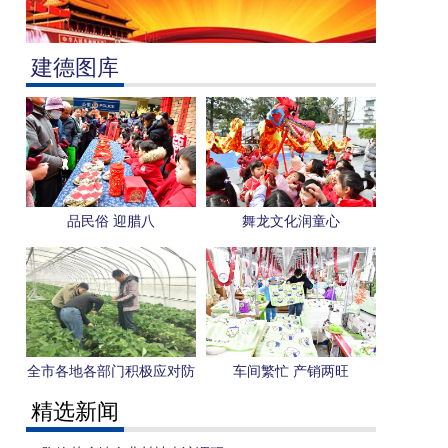
建德图库
品民俗 迎腊八
舞龙文化润童心
全市各地各部门积极应对防
车间繁忙 产销两旺
范低温冰冻影响
精选新闻