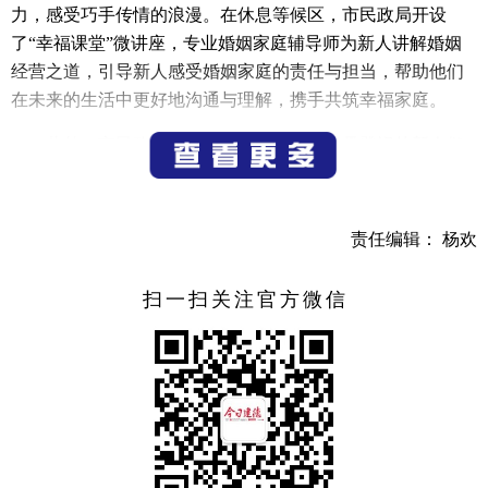
力，感受巧手传情的浪漫。在休息等候区，市民政局开设
了“幸福课堂”微讲座，专业婚姻家庭辅导师为新人讲解婚姻
经营之道，引导新人感受婚姻家庭的责任与担当，帮助他们
在未来的生活中更好地沟通与理解，携手共筑幸福家庭。
此外，市民政局联合市文广旅体局为当天登记的新人们
准备了幸福大礼包。礼包内容丰富，包括2025年杭州市甜蜜
经济消费券、建德景区景点免门票游览、《江清月近人》实
景演艺半价优惠、相关酒店当日携程价85折优惠以及婚宴满
责任编辑： 杨欢
减券等。这份大礼包不仅为新人们带来了实实在在的福利，
也让他们在未来的日子里能够更好地享受生活，感受建德的
扫一扫关注官方微信
独特魅力。一对当天领证的新人表示，七夕是中华民族的传
统节日，选择在这天领证就是为了赋予婚姻特殊的意义，更
惊喜的是还领到了幸福大礼包，这也让他们对未来有了更好
的期待。
（记者 郑雪纯）