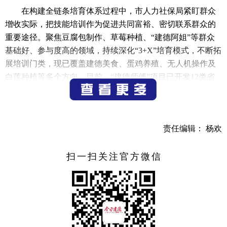
在构建全链条培育体系过程中，市人力社保局紧盯群众
增收实际，把技能培训作为促进共同富裕、密切联系群众的
重要途径。聚焦豆腐包制作、草莓种植、“建德阿姐”等群众
基础好、参与度高的领域，持续深化“3+X”培育模式，不断拓
展培训门类，现已覆盖建德美食、蛋鸡养殖、无人机操作及
白莲种植等多个方向。目前，“建德师傅”项目已开发12类省
级专项职业能力考核标准。通过动态掌握企业用工需求、培
训资源与群众意愿，积极开展工业机器人、人工智能、无人
机等新兴职业培训，今年以来新增制造业技能人才2000余
责任编辑： 杨欢
人，新培育“建德师傅”3300人。同时，围绕高精尖紧缺职业
（工种），推进与市内外职业学校、技工院校合作办学，全
面实施企业新型学徒制，开展贴合市场和企业需求的岗位技
扫一扫关注官方微信
能培训，目前在培学员已超800人，帮助众多职工通过技能提
升实现了工资增长。
针对群众在技能提升和创业过程中普遍面临的资金短缺
等难题，市人力社保局出台《关于全面加强高技能人才队伍