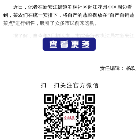
近日，记者在新安江街道罗桐社区近江花园小区周边看
到，菜农们在统一安排下，将自产的蔬菜摆放在“自产自销蔬
菜点”进行销售，吸引了众多市民前来选购。
据了解，自今年7月初以来，市综合行政执法局在新安江
城区部分小区路口增设了10余处自产自销蔬菜点位，每天清
晨5点半至8点半开放经营交易，既保障了市容环境，又为自
产蔬菜经营户提供了销售场所，更方便了市民在家门口买到
责任编辑： 杨欢
新鲜蔬菜。
（记者 宁文武）
扫一扫关注官方微信