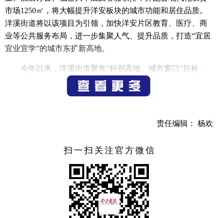
市场1250㎡，将大幅提升洋安板块的城市功能和居住品质。
洋溪街道将以该项目为引领，加快洋安片区教育、医疗、商
业等公共服务布局，进一步集聚人气、提升品质，打造“宜居
宜业宜学”的城市东扩新高地。
今年以来，洋溪街道聚焦“科创高地、城市窗口”目标，
持续深化“五大会战”，狠抓项目招引建设、产业转型升级和
城市功能完善。上半年，街道完成规上工业总产值8.38亿元，
规上工业增加值2.39亿元，固定资产投资项目24个，社会固定
资产投资6.1亿元，限上零售业销售额2.22亿元，限上住宿业
责任编辑： 杨欢
营业额同比增长233.3%，新引进产业项目2个，其中亿元以上
项目1个。下半年，街道将以更大力度抓项目、兴产业、提能
扫一扫关注官方微信
级、促共富，全力打造更具活力、更富魅力、更高能级的“浙
西科创新高地”，为我市打造“幸福宜居之城、文旅共富样
本”贡献洋溪力量。
洋溪街道党工委书记肖虎表示，贯彻落实市委全会精
神，关键在实干，核心在项目。接下来，洋溪街道将坚持“抓