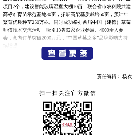
项目7个，建设智能玻璃温室大棚10亩，联合省市农科院共建
高标准育苗示范基地30亩，拓展高架基质栽培60亩，预计年
繁育优质种苗250万株。同时成功举办首届中国（建德）草莓
师傅技术交流活动，吸引13省62家企业参展、4000余人参
会，意向订单突破2000万元，“中国草莓之乡”品牌影响力持
续增强。
杨村桥镇党委书记诸葛杰成说，杨村桥镇坚持以草莓总
部经济为引领，全力推动草莓全产业链的集聚发展。通过绪
塘村草莓产业智慧园、路边村高品质种植园、上山村标准地
责任编辑： 杨欢
提升等一批重点项目，持续巩固杨村桥镇草莓产业优势，进
一步推动种业自主化、种植智慧化、销售品牌化，真正让小
扫一扫关注官方微信
草莓成为富民强村的大产业。
围绕市委十五届八次全会部署，下半年，杨村桥镇将坚
持创新驱动、项目引领，持续做强草莓主导产业，推动农文
旅深度融合。诸葛杰成表示，杨村桥镇将重点从四个方面发
力：一是抓招商、活资源，积极推动站前广场、十里埠橘子