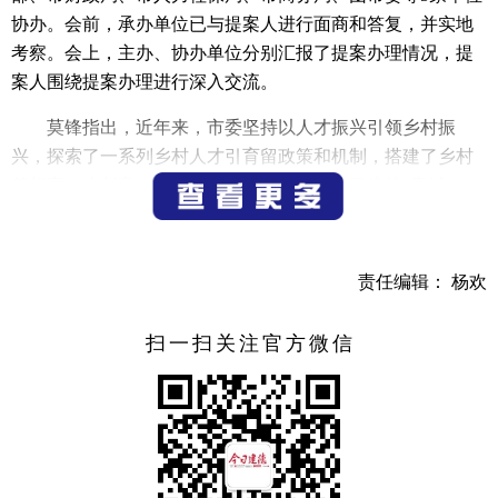
协办。会前，承办单位已与提案人进行面商和答复，并实地
考察。会上，主办、协办单位分别汇报了提案办理情况，提
案人围绕提案办理进行深入交流。
莫锋指出，近年来，市委坚持以人才振兴引领乡村振
兴，探索了一系列乡村人才引育留政策和机制，搭建了乡村
梦想家、农创客、青创客等平台载体，形成了建德“青城
纪”青年入乡品牌体系，通过系统性布局、场景化引才、创业
型实习、数智化赋能、创生态服务，实现青年与建德共成
长。接下来，要紧扣“两个试点”，打好筑巢、引凤、托举“组
责任编辑： 杨欢
合拳”，持续推进青年入乡集成改革；要做强主导产业，依
托“1+3+X”体系，探索农业经济人、高端农事服务业等模式；
扫一扫关注官方微信
要做好“五个新”，赋能青年入乡创业；要做优迎青环境，全
面凝聚支持青年入乡的各方合力。
章学东也就提案办理工作提出意见与要求。
（记者 别阳军）