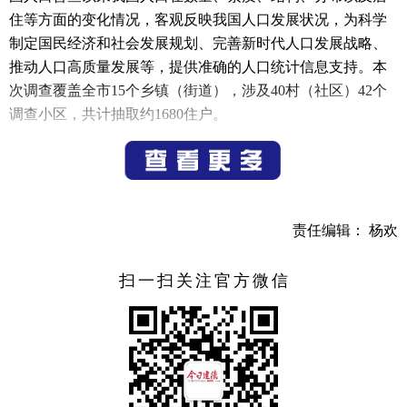
住等方面的变化情况，客观反映我国人口发展状况，为科学
制定国民经济和社会发展规划、完善新时代人口发展战略、
推动人口高质量发展等，提供准确的人口统计信息支持。本
次调查覆盖全市15个乡镇（街道），涉及40村（社区）42个
调查小区，共计抽取约1680住户。
市统计局社会经济调查队工作人员表示，我市已第一时
间召开动员部署会，明确调查目标、流程规范及人员职责，
调查员佩戴统一证件，采取“入户登记+线上填报”相结合的方
式，逐户开展信息采集工作，确保数据真实、准确、完整。
责任编辑： 杨欢
下一步，将严把数据质量关，加快推进信息录入、审核与汇
总工作，确保按时保质保量完成全国1%人口抽样调查各项任
扫一扫关注官方微信
务，为国家科学决策和社区精准服务提供坚实的数据支撑。
（记者 朱艳）