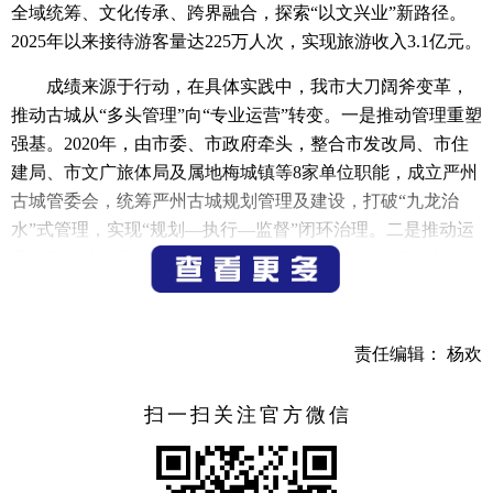
全域统筹、文化传承、跨界融合，探索“以文兴业”新路径。
2025年以来接待游客量达225万人次，实现旅游收入3.1亿元。
成绩来源于行动，在具体实践中，我市大刀阔斧变革，
推动古城从“多头管理”向“专业运营”转变。一是推动管理重塑
强基。2020年，由市委、市政府牵头，整合市发改局、市住
建局、市文广旅体局及属地梅城镇等8家单位职能，成立严州
古城管委会，统筹严州古城规划管理及建设，打破“九龙治
水”式管理，实现“规划—执行—监督”闭环治理。二是推动运
营变革提能。围绕严州古城文旅核心IP打造，统筹活动策
划、日常管理、宣传推介，推动古城从“传统景区”向“文旅生
态平台”跃迁，如投入3600万元打造从卯时“古城晨钟”到亥
时“水上夜宴”的《严州十二时辰》全时段体验链，拉动游客
责任编辑： 杨欢
停留时间至4.2小时，带动夜间经济收入占比达41%。三是推
动价值转化增效。实施文化资产“确权+运营”新模式，对古城
扫一扫关注官方微信
内不可移动文物（如青柯亭）、非遗技艺（如严州漆器制
作）、文化IP（如《水浒传》笔下的“乌龙岭”）进行资产确
权；授权“严州府”历史IP开发严州酥饼、严州主题盲盒等50余