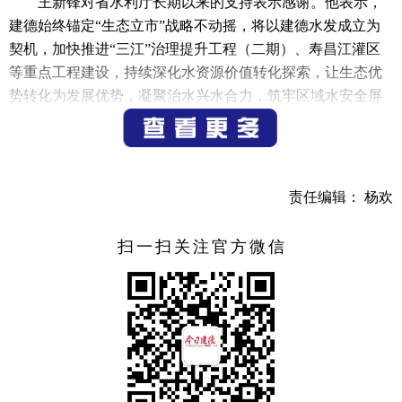
王新锋对省水利厅长期以来的支持表示感谢。他表示，
建德始终锚定“生态立市”战略不动摇，将以建德水发成立为
契机，加快推进“三江”治理提升工程（二期）、寿昌江灌区
等重点工程建设，持续深化水资源价值转化探索，让生态优
势转化为发展优势，凝聚治水兴水合力，筑牢区域水安全屏
障。
据悉，建德水发由浙江水利发展集团有限公司和我市两
山公司共同出资成立，将作为水利项目建设核心主体，依托
责任编辑： 杨欢
省水发集团的资源优势与市场化运营机制，重点参与水生态
治理、水利基础设施建设、水产业开发等领域工作，为县域
扫一扫关注官方微信
经济高质量发展注入水利动能。
（记者 别阳军）