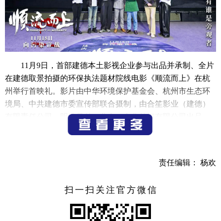
11月9日，首部建德本土影视企业参与出品并承制、全片
在建德取景拍摄的环保执法题材院线电影《顺流而上》在杭
州举行首映礼。影片由中华环境保护基金会、杭州市生态环
境局、中共建德市委宣传部联合摄制，由合笙影业（建德）
有限责任公司、明德兄弟（北京）文化传媒有限公司出品，
定于11月18日在全国人民院线上映。
作为中国首部聚焦环保执法工作的院线电影，影片呈现
责任编辑： 杨欢
了一线环保执法者与违法企业的博弈，由张力川执导，黄飚
编剧，马思超、谭凯、李浩菲领衔主演，张晞临特别出演。
影片根据十几年前推动我国环境违法入刑的事件改编，深度
扫一扫关注官方微信
融合犯罪类型与现实议题，创作团队依托大量的案例和资
料，严谨还原环保执法工作的专业细节与复杂挑战，向公众