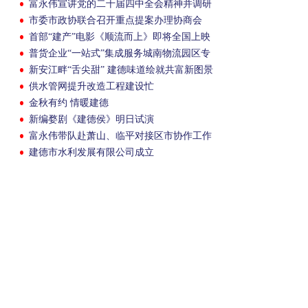
富永伟宣讲党的二十届四中全会精神并调研
市委市政协联合召开重点提案办理协商会
首部“建产”电影《顺流而上》即将全国上映
普货企业“一站式”集成服务城南物流园区专
场活动举办
新安江畔“舌尖甜” 建德味道绘就共富新图景
供水管网提升改造工程建设忙
金秋有约 情暖建德
新编婺剧《建德侯》明日试演
富永伟带队赴萧山、临平对接区市协作工作
建德市水利发展有限公司成立