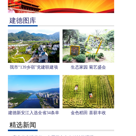
建德图库
我市“139乡宿”党建联建项
生态家园 菊艺盛会
目入选省级典型案例
建德新安江入选全省34条幸
金色稻田 喜获丰收
福母亲河优秀案例
精选新闻