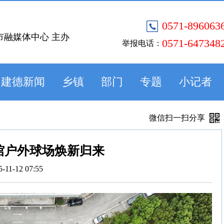
0571-896063
市融媒体中心 主办
0571-647348
举报电话：
建德新闻
乡镇
部门
专题
小记者
微信扫一扫分享
馆户外球场焕新归来
5-11-12 07:55