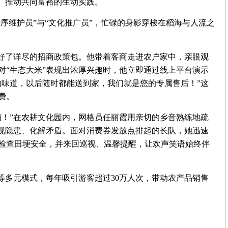
能、推动共同富裕的生动实践。
秩序维护员”与“文化推广员”，忙碌的身影穿梭在稻海与人流之
备好了详尽的招商政策包。他带着客商走进农户家中，亲眼观
对“生态大米”表现出浓厚兴趣时，他立即通过线上平台演示
的味道，以后随时都能送到家，我们就是您的专属售后！”这
费。
酒！”在农耕文化园内，网格员任丽霞用亲切的乡音熟练地疏
发现隐患、化解矛盾。面对消费券发放点排起的长队，她迅速
检查田埂安全，并来回巡视、温馨提醒，让欢声笑语始终伴
”等多元模式，每年吸引游客超过30万人次，带动农产品销售