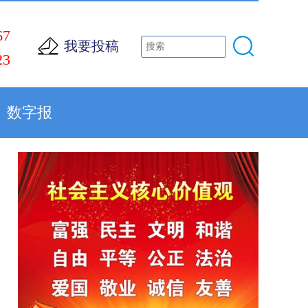
67
我要投稿
23
数字报