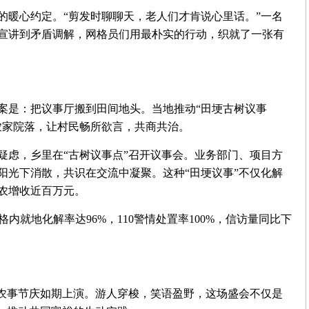
的暖心约定。“剪发时聊聊天，老人们才肯说心里话。”一名
宣讲到矛盾调解，网格员们用最朴实的行动，织就了一张有
案是：把议事厅搬到田间地头。当地推动“田埂古树议事
农家院落，让村民畅所欲言，共商共治。
疑虑，乡里在“古树议事点”召开议事会。业务部门、项目方
阳光下消散，共识在交流中凝聚。这种“田埂议事”不仅化解
农增收近百万元。
格内就地化解率达96%，110警情处置率100%，信访量同比下
”农事节庆如期上演。游人穿梭，笑语盈野，这场盛会不仅是