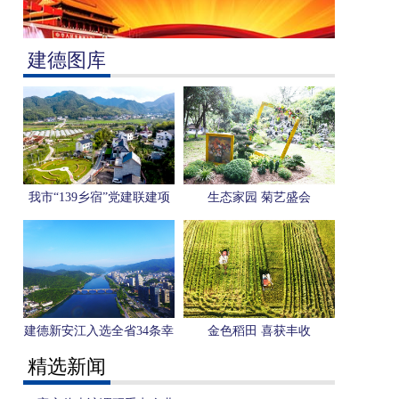
建德图库
我市“139乡宿”党建联建项
生态家园 菊艺盛会
目入选省级典型案例
建德新安江入选全省34条幸
金色稻田 喜获丰收
福母亲河优秀案例
精选新闻