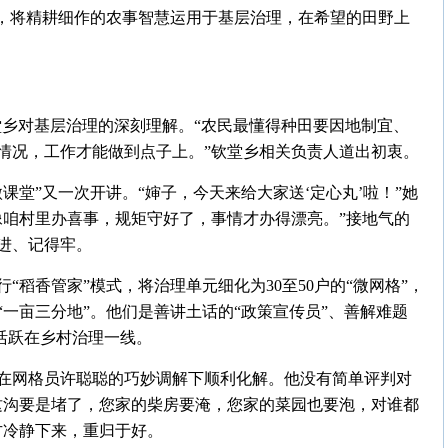
牌，将精耕细作的农事智慧运用于基层治理，在希望的田野上
堂乡对基层治理的深刻理解。“农民最懂得种田要因地制宜、
情况，工作才能做到点子上。”钦堂乡相关负责人道出初衷。
课堂”又一次开讲。“婶子，今天来给大家送‘定心丸’啦！”她
像咱村里办喜事，规矩守好了，事情才办得漂亮。”接地气的
进、记得牢。
稻香管家”模式，将治理单元细化为30至50户的“微网格”，
一亩三分地”。他们是善讲土话的“政策宣传员”、善解难题
年活跃在乡村治理一线。
在网格员许聪聪的巧妙调解下顺利化解。他没有简单评判对
这沟要是堵了，您家的柴房要淹，您家的菜园也要泡，对谁都
方冷静下来，重归于好。