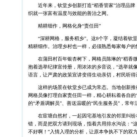
近年来，钦堂乡创新打造“稻香管家”治理品
织就一张富有温度与效能的善治之网。
精耕细作，网格化身“责任田”
“深耕网格，服务稻乡”。这8个字，凝结着钦
精耕细作。治理乡村也一样，必须熟悉每家每户的
在蒲田村百年银杏树下，网格员陈琳的“稻香微
抱着选举纪律宣传册，用浓浓的乡音说，“选举就
语言，让严肃的政策宣讲变得生动亲切，村民听得
这样的场景在钦堂乡已成为常态。当地创新推行“
网格员像打理自家责任田一样，精心耕耘着各自的“
的“矛盾调解员”、善送温暖的“民生服务员”，常
在宦塘自然村，一起因宅基地引发的邻里纠纷
错，而是把双方请到现场，指着共用排水沟说：“
不好啊！”入情入理的分析，让原本争执不下的双