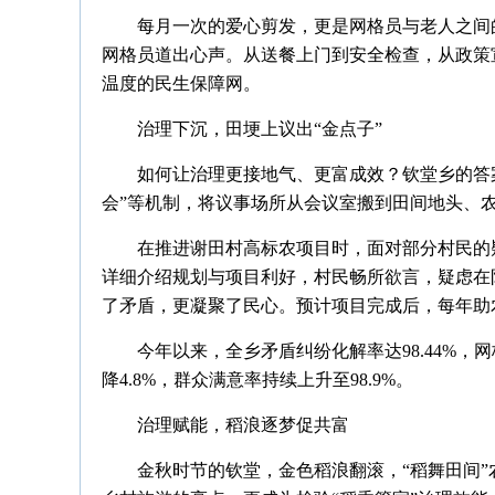
每月一次的爱心剪发，更是网格员与老人之间
网格员道出心声。从送餐上门到安全检查，从政策
温度的民生保障网。
治理下沉，田埂上议出“金点子”
如何让治理更接地气、更富成效？钦堂乡的答
会”等机制，将议事场所从会议室搬到田间地头、
在推进谢田村高标农项目时，面对部分村民的
详细介绍规划与项目利好，村民畅所欲言，疑虑在
了矛盾，更凝聚了民心。预计项目完成后，每年助
今年以来，全乡矛盾纠纷化解率达98.44%，网
降4.8%，群众满意率持续上升至98.9%。
治理赋能，稻浪逐梦促共富
金秋时节的钦堂，金色稻浪翻滚，“稻舞田间