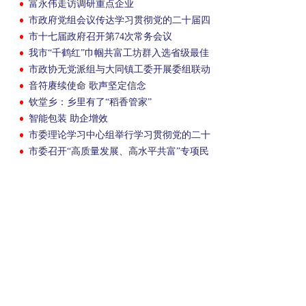
富永伟走访调研重点企业
市政府党组会议传达学习贯彻党的二十届四
中全会精神
市十七届政府召开第74次常务会议
我市“千鹤红”巾帼共富工坊群入选省级最佳
实践案例
市政协无党派组与大同镇工委开展委组联动
活动
音符赓续使命 歌声坚定信念
钦堂乡：乡里有了“稻香管家”
智能包装 助企增效
市委理论学习中心组举行学习贯彻党的二十
届四中全会精神专题学习会
市委召开“高质量发展、高水平共富”专项民
主监督协商座谈会