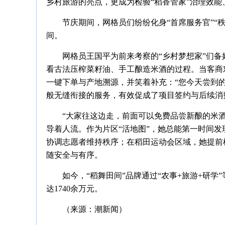
乡村旅游的亮点，更成为检验“稻香管家”治理效
节庆期间，网格员们纷纷化身“首席服务官”“
间。
网格员王国平为前来考察的“乡村梦想家”们
看古法压榨菜籽油、手工酿造米酒的过程。当客商
一键下单与产地溯源，并笑着补充：“您今天尝到
般无缝衔接的服务，有效促成了项目签约与后续消
“大家往这边走，前面可以免费品尝新酿的米
导着人流。作为片区“活地图”，她总能第一时间
协调志愿者维持秩序；在稻田运动会区域，她提前
随安全与有序。
如今，“稻舞田间”品牌通过“农事+旅游+研学
达1740余万元。
（来源：潮新闻）