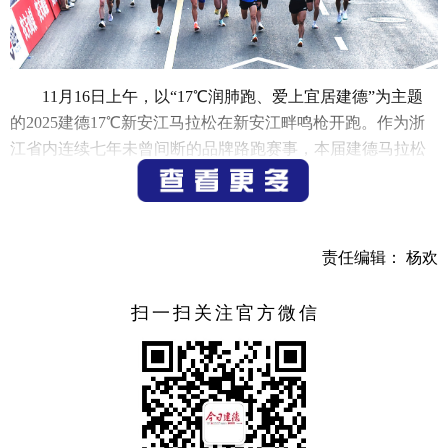
11月16日上午，以“17℃润肺跑、爱上宜居建德”为主题
的2025建德17℃新安江马拉松在新安江畔鸣枪开跑。作为浙
江省内连续七年未曾间断的品牌路跑赛事，本届建德马拉松
以独特的赛道风光和深厚的人文底蕴，吸引了来自全国27个
省市的7000余名跑者以及英国、法国、美国等32名外籍选手
参赛，共同参与全程与半程马拉松两大项目角逐，在奔跑中
感受新安江诗情画意，体验“轻极限运动之城”的魅力。
责任编辑： 杨欢
清晨7时30分，随着发令枪响，7000余名选手汇聚成彩色
扫一扫关注官方微信
洪流，如潮水般奔涌出起跑线。他们从市博物馆出发，沿
17℃新安江溯流而上，行经白沙大桥、紫金大桥、新安江水
电站等多个经典地标，沿途欣赏山水相融的自然风光，沉浸
式感受建德深厚的人文底蕴，尽享运动与风光交融的独特体
验。