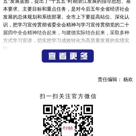
五”发展蓝图，提出了“十五五”时期浙江发展的指导思想、基
本要求、主要目标和重点任务，是对今后五年全省经济社会
发展的总体规划和系统部署。全市上下要提高站位、深化认
识，把学习宣传贯彻省委全会精神与学习宣传贯彻党的二十
届四中全会精神结合起来，与建德实际结合起来，采取多种
方式学习宣讲，切实把学习成效转化为高质量发展的实绩实
效。
会议强调，要聚焦重点、谋深谋实，加快完善建德“十五
五”规划编制，自觉把建德发展放到全国和省市大局中去思考
定位，坚持“实事求是、因地制宜”的工作原则，全面分析总
责任编辑： 杨欢
结“十四五”时期建德的发展优势和短板弱项，科学制定“十五
五”时期建德主要发展目标。要在创新上迎难而上，以创新引
扫一扫关注官方微信
领各领域全面发展；要推动传统产业转型升级，重点培育低
空经济、生物医药等新动能，打造建德特色现代化产业体
系；要找准工作切入点和着力点，以实际行动推进“文旅
体”深度融合发展；要打好“稳拓调优”组合拳，做深做实扩内
需、稳外贸文章；要坚持和深化新时代“千万工程”，推动乡