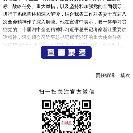
标、战略任务、重大举措，以及坚持和加强党的全面领导，
进行了系统阐述和深入解读，结合我省工作对省委十五届八
次全会精神作了深入解读。他在宣讲中表示，要一体学习贯
彻党的二十届四中全会精神和习近平总书记考察浙江重要讲
话精神，深刻领会习近平总书记赋予浙江的重大使命任务，
准确把握“十五五”发展的战略指引、战略重点、根本动力，
做到“5个必须”，聚焦聚力“六个重大突破、六个更加”，以改
革创新为根本动力，奋力推动高质量发展建设共同富裕示范
区取得决定性进展，率先呈现基本实现社会主义现代化的生
责任编辑： 杨欢
动图景。
刘非在主持报告会时强调，全市各级党组织和广大党员
扫一扫关注官方微信
干部要提高政治站位，把学习贯彻党的二十届四中全会精神
作为当前和今后一个时期的重大政治任务，一体学习贯彻习
近平总书记考察浙江重要讲话精神特别是“4+1”重要要求，兴
起学习宣传贯彻热潮，在学深悟透的基础上抓好宣传宣讲和
研究阐释，不断推动学习贯彻走深走实，始终做到“总书记有