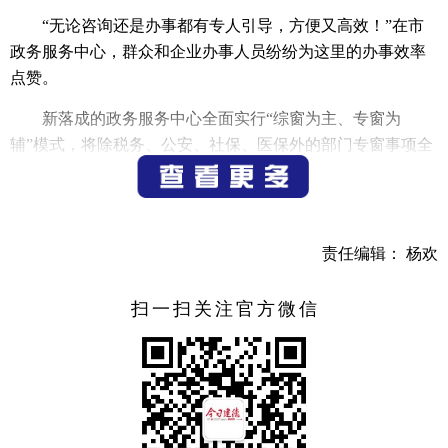
“无论咨询还是办事都有专人引导，方便又高效！”在市
政务服务中心，群众和企业办事人员纷纷为这里的办事效率
点赞。
新落成的政务服务中心全面实行“综窗为主、专窗为
辅”模式，将除税务、公安、社保、医保外的部门专窗事项全
域整合至6个不动产综窗和4个无差别综窗，实现领域内无差
别受理，真正做到一次叫号、一窗受理，办事结构更加清
晰，运转更为高效。
责任编辑： 杨欢
“今年我们通过综合窗口改革，精简窗口36个、人员31
人，群众在窗口平均等候的时间和人均在大厅逗留的时间均
扫一扫关注官方微信
缩短了40%以上。”市审管办主任唐正彪介绍道。
服务不止于“坐等上门”，更要“主动靠前”。依托“爱德”智
能政务服务平台，我市构建起咨询导办、政策智推、业务通
办的全场景服务矩阵，并在杭州地区率先上线“智能审批”注
销功能，实现政策“精准滴灌”、咨询“秒级响应”。