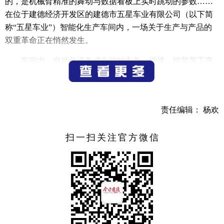
的，是机械臂精准的舞动与数据看板上实时跳动的参数……
在位于建德经济开发区的建德市五星车业有限公司（以下简
称“五星车业”）智能化生产车间内，一场关于生产与产品的
双重革命正在悄然发生。
车间内，自动化设备成为绝对主角，焊接、组装等工序
在机械臂的精准操控下高效完成。巨大的电子看板上，生产
进度、设备状态、质量检测结果等数据实时更新，让管理一
目了然。而在另一侧的泵道上，技术员正专注地对一批崭新
责任编辑： 杨欢
的电机进行测试，唯有机械精密的律动声在车间内回响。这
片井然有序的场景，正是五星车业迈向高端化、智能化的生
扫一扫关注官方微信
动缩影。
传动效率与噪音问题，曾是横亘在五星车业面前最大
的“拦路虎”。当传统齿轮结构走到尽头，公司团队果断切换
赛道，经过半年多时间的研发试验，生产出一款低噪、高
效、耐久的磁齿轮机，性能直接对标国际顶尖标准。正是凭
借这把“磁力”钥匙，五星车业成功敲开了国际高端供应链的