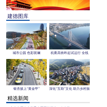
建德图库
城市公园 色彩斑斓
杭衢高铁昨起试运行 全线
开通运营进入倒计时
银杏披上“黄金甲”
深化“互助”文化 助力乡村振
兴
精选新闻