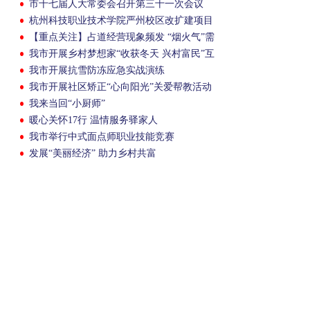
市十七届人大常委会召开第三十一次会议
杭州科技职业技术学院严州校区改扩建项目
开工
【重点关注】占道经营现象频发 “烟火气”需
与文明同行
我市开展乡村梦想家“收获冬天 兴村富民”互
学互促活动
我市开展抗雪防冻应急实战演练
我市开展社区矫正“心向阳光”关爱帮教活动
我来当回“小厨师”
暖心关怀17行 温情服务驿家人
我市举行中式面点师职业技能竞赛
发展“美丽经济” 助力乡村共富