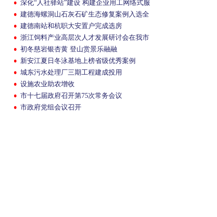
深化“人社驿站”建设 构建企业用工网络式服
务体系
建德海螺洞山石灰石矿生态修复案例入选全
国矿区生态修复典型案例
建德南站和杭职大安置户完成选房
浙江饲料产业高层次人才发展研讨会在我市
举行
初冬慈岩银杏黄 登山赏景乐融融
新安江夏日冬泳基地上榜省级优秀案例
城东污水处理厂三期工程建成投用
设施农业助农增收
市十七届政府召开第75次常务会议
市政府党组会议召开