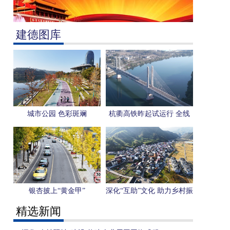
建德图库
城市公园 色彩斑斓
杭衢高铁昨起试运行 全线
开通运营进入倒计时
银杏披上“黄金甲”
深化“互助”文化 助力乡村振
兴
精选新闻