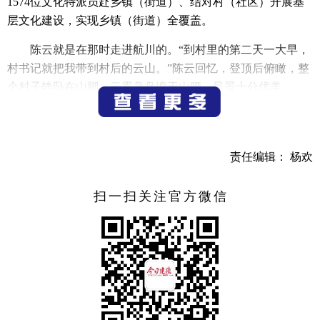
1574位文化特派员赴乡镇（街道）、结对村（社区）开展基
层文化建设，实现乡镇（街道）全覆盖。
陈云就是在那时走进航川的。“到村里的第二天一大早，
村书记就把我带到村后的云山。”陈云回忆，登顶后俯瞰，整
个村子静卧在山脚，云雾袅袅缠于山腰，风景十分优美。
陈云是航川村的见证者。他初到时，村里民宿只有262张
床位。如今，床位已增长至706张，计划年底突破千张。“全
村民宿价格统一，附带三餐，村民和游客同吃同住，大家心
责任编辑： 杨欢
里想的都是如何提高品质。”
扫一扫关注官方微信
对着展览的一幅幅作品，陈云详细介绍起航川：“水果玉
米是航川村的主要经济作物，曾经的泥沼地也被改造成了游
泳池。你瞧，这幅是村里所有的民宿业态融合照片，游客越
来越多，村民的生活也越来越红火……”
与艺术相融共生，同样也是更楼街道石岭村的蝶变之
道。“位于山顶的石岭村当时只剩下不多的老年人居住，但秀