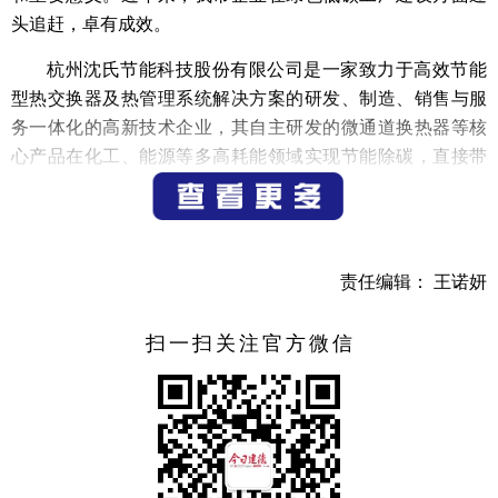
头追赶，卓有成效。
杭州沈氏节能科技股份有限公司是一家致力于高效节能
型热交换器及热管理系统解决方案的研发、制造、销售与服
务一体化的高新技术企业，其自主研发的微通道换热器等核
心产品在化工、能源等多高耗能领域实现节能除碳，直接带
动了碳减排。
浙江东翼新材料有限公司是浙江省铜加工行业的重点骨
干企业，主要从事各类铜合金、导体及电磁线的研发、生产
责任编辑： 王诺妍
与销售，通过工艺持续优化严控能耗与排放，现已斩获
ISO14001环境管理体系、GB/T23331能源管理体系双重认
扫一扫关注官方微信
证，以硬核技术筑牢低碳生产根基，全力助推铜加工产业绿
色转型。
杭州德爱威云建材科技有限公司专业从事绿色环保涂料
研发、生产、销售及技术服务，主营产品有内外墙乳胶漆、
真石漆、多彩仿石漆、地坪漆、工业防腐漆、反射隔热涂料