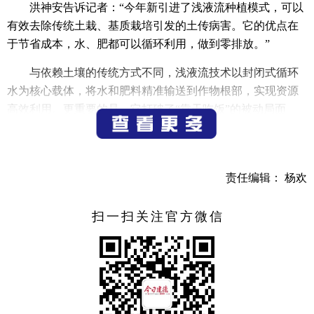
洪神安告诉记者：“今年新引进了浅液流种植模式，可以
有效去除传统土栽、基质栽培引发的土传病害。它的优点在
于节省成本，水、肥都可以循环利用，做到零排放。”
与依赖土壤的传统方式不同，浅液流技术以封闭式循环
水为核心载体，将水和肥料精准输送到作物根部，实现资源
高效利用。更重要的是，它打破了“靠天吃饭”的被动局面
——通过数字模型，系统可实时调控灌溉量、水温等关键参
数，让草莓生长全程处于最优环境。
面对冬季低温天气，这项技术的优势尤为凸显。传统土
责任编辑： 杨欢
栽或基质栽培易受低温影响，而浅液流系统可将营养液温度
稳定控制在20至25摄氏度之间，有效保护根系，促进植株健
扫一扫关注官方微信
康发育，后续长势明显优于传统模式。“原来传统种植是靠天
吃饭，现在通过浅液流技术，可以实现数字化管理，生产过
程更加可控，整体也实现降本增效。”洪神安说道。
据了解，杨村桥镇作为全国首个将浅液流技术推向实践
的地区，正从经验种植迈向数字赋能。该技术的推广应用，