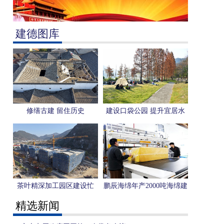
建德图库
修缮古建 留住历史
建设口袋公园 提升宜居水
平
茶叶精深加工园区建设忙
鹏辰海绵年产2000吨海绵建
设项目投产
精选新闻