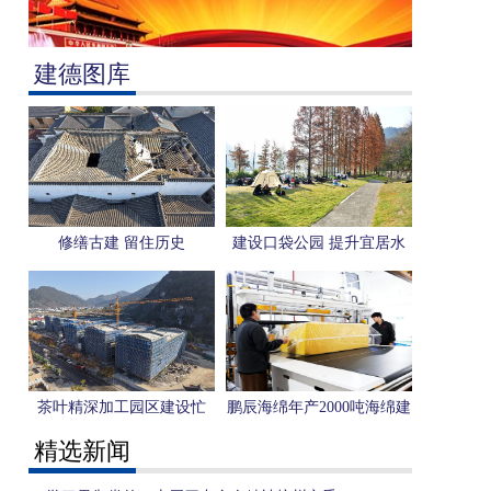
建德图库
修缮古建 留住历史
建设口袋公园 提升宜居水
平
茶叶精深加工园区建设忙
鹏辰海绵年产2000吨海绵建
设项目投产
精选新闻