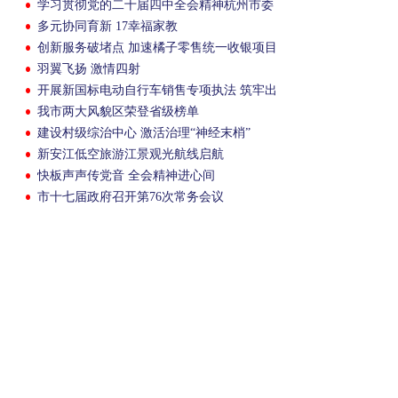
学习贯彻党的二十届四中全会精神杭州市委
宣讲团报告会在我市举行
多元协同育新 17幸福家教
创新服务破堵点 加速橘子零售统一收银项目
落地
羽翼飞扬 激情四射
开展新国标电动自行车销售专项执法 筑牢出
行安全防线
我市两大风貌区荣登省级榜单
建设村级综治中心 激活治理“神经末梢”
新安江低空旅游江景观光航线启航
快板声声传党音 全会精神进心间
市十七届政府召开第76次常务会议