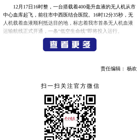
12月17日16时整，一台搭载着400毫升血液的无人机从市
中心血库起飞，前往市中西医结合医院。16时12分35秒，无
人机载着血液顺利抵达目的地，标志着我市首条无人机血液
运输航线正式开通，一条“低空生命线”即将投入运行。
首条无人机血液运输航线的开通，不仅是我市医疗急救
体系的创新，也是建德经济开发区管委会统筹规划全市低空
经济应用大场景中的重要落地实践。据市中心血库相关负责
人介绍，今年3月份，在建德经济开发区管委会的统筹谋划与
责任编辑： 杨欢
市经开集团的支持下，中心血库与建德市低空产业发展有限
公司、市中西医结合医院对接，开展无人机血液运输项目的
扫一扫关注官方微信
筹备工作，从机型选择、航线优化、空中管制等方面做了大
量工作。在前期开展20多次试飞试验的基础上，此次正式开
展无人机血液运输服务，在为临床抢救争取时间、保证急救
用血的及时性方面提供了空中生命接力通道。
据了解，执行血液运输任务的无人机可沿设定航线自主
飞行，抗干扰能力强，最大载重达6千克，运输箱内配备专用