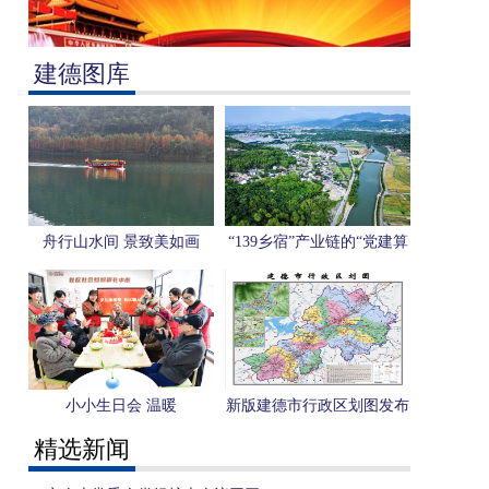
建德图库
舟行山水间 景致美如画
“139乡宿”产业链的“党建算
式”与“共富答案”
小小生日会 温暖
新版建德市行政区划图发布
精选新闻