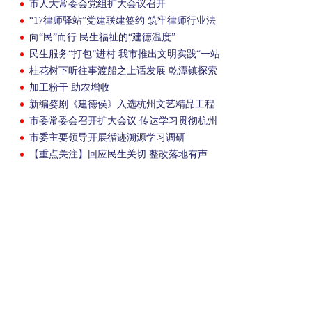
市人大常委会党组扩大会议召开
“17律师驿站”党建联建签约 筑牢律师行业法
治根基
向“民”而行 民生福祉的“建德温度”
民生服务“打包”进村 我市推出文明实践“一站
式”套餐
桂花树下听往事渡船之上话发展 乾潭镇探索
宣讲新形式
加工粉干 助农增收
新编婺剧《建德侯》入选杭州文艺精品工程
重点扶持项目
市委常委会召开扩大会议 传达学习贯彻杭州
市委十三届十次全会精神
市委主要领导开展循迹溯源学习调研
【重点关注】回应民生关切 整改落地有声