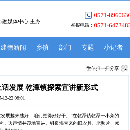
0571-896063
市融媒体中心 主办
0571-647348
举报电话：
建德新闻
乡镇
部门
专题
小记者
微信扫一扫分享
话发展 乾潭镇探索宣讲新形式
5-12-22 08:01
家发展越来越好，咱们更得好好干。”在乾潭镇乾潭一小旁的
片，边声情并茂地宣讲。钭良海带来的旧农具、老照片、粮