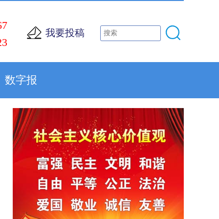
67
我要投稿
23
数字报