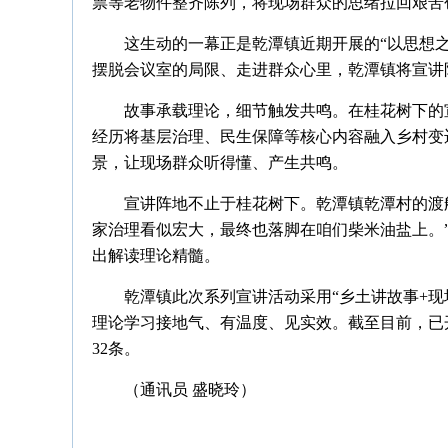
票等老物件整齐陈列，将现场群众的思绪拉回艰苦
这生动的一幕正是乾潭镇近期开展的“以思想
摆脱会议室的局限、走进群众心里，乾潭镇将宣讲
故事承载理论，细节触发共鸣。在桂花树下的
经历将基层治理、民生保障等核心内容融入乡村变
景，让现场群众听得懂、产生共鸣。
宣讲阵地不止于桂花树下。乾潭镇乾潭村的渡
家治理看似宏大，最终也落脚在咱们柴米油盐上。
出解读理论精髓。
乾潭镇此次系列宣讲活动采用“乡土讲故事+现
理论学习接地气、有温度、见实效。截至目前，已开
32条。
（通讯员 盛晓玲）