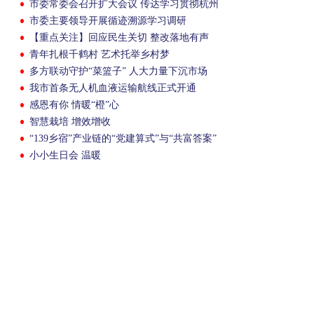
市委常委会召开扩大会议 传达学习贯彻杭州
市委十三届十次全会精神
市委主要领导开展循迹溯源学习调研
【重点关注】回应民生关切 整改落地有声
青年扎根千鹤村 艺术托举乡村梦
多方联动守护“菜篮子” 人大力量下沉市场
我市首条无人机血液运输航线正式开通
感恩有你 情暖“橙”心
智慧栽培 增效增收
“139乡宿”产业链的“党建算式”与“共富答案”
小小生日会 温暖