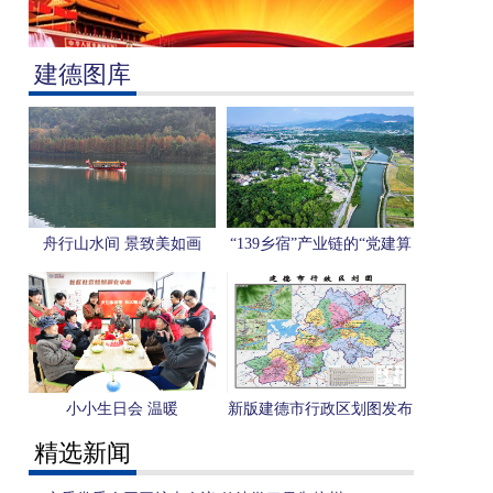
建德图库
舟行山水间 景致美如画
“139乡宿”产业链的“党建算
式”与“共富答案”
小小生日会 温暖
新版建德市行政区划图发布
精选新闻