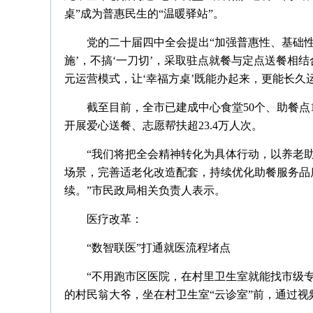
桌”成为普惠民生的“温暖驿站”。
党的二十届四中全会提出“加强普惠性、基础性
施’，不搞‘一刀切’，采取驻点就餐与定点送餐相
元运营模式，让‘幸福方桌’既能办起来，更能长久
截至目前，全市已建成中心食堂50个、助餐点
开展爱心送餐、志愿帮扶超23.4万人次。
“我们将把全会精神转化为具体行动，以养老
场景，完善适老化改造配套，持续优化助餐服务品
续。”市民政局相关负责人表示。
医疗改革：
“数智联医”打通就医流程堵点
“不用跑市区医院，在村里卫生室就能找市级专
的村民翁大爷，坐在村卫生室“云诊室”前，通过