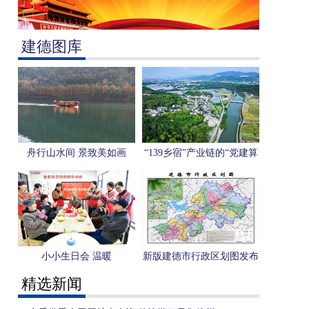
建德图库
舟行山水间 景致美如画
“139乡宿”产业链的“党建算
式”与“共富答案”
小小生日会 温暖
新版建德市行政区划图发布
精选新闻