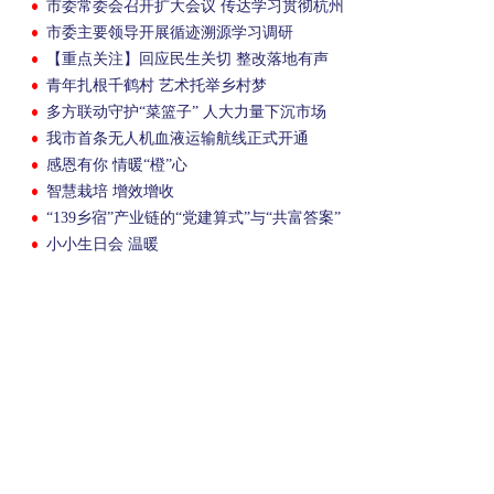
市委常委会召开扩大会议 传达学习贯彻杭州
市委十三届十次全会精神
市委主要领导开展循迹溯源学习调研
【重点关注】回应民生关切 整改落地有声
青年扎根千鹤村 艺术托举乡村梦
多方联动守护“菜篮子” 人大力量下沉市场
我市首条无人机血液运输航线正式开通
感恩有你 情暖“橙”心
智慧栽培 增效增收
“139乡宿”产业链的“党建算式”与“共富答案”
小小生日会 温暖