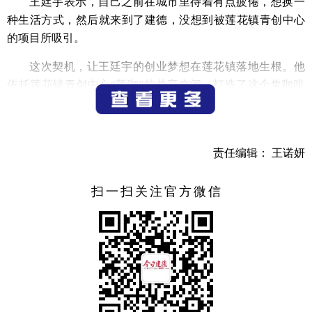
王廷宇表示，自己之前在城市里待着有点疲倦，想换一
种生活方式，然后就来到了建德，没想到被莲花镇青创中心
的项目所吸引。
这次契机，让王廷宇的创业梦想在莲花镇落地生根。他
依托莲花镇青创中心“莲咖”的共享空间，打造了这个集咖啡
体验、内容创作于一体的复合式工作室。在这里，游客不仅
能品尝到精心调制的特色饮品，还能参与咖啡品鉴会、小型
写作分享会与青创客的交流圆桌，全方位感受数字游民生活
责任编辑： 王诺妍
方式的奇妙乐趣。
王廷宇不仅将本地特色农产品融入创意饮品研发，更在
扫一扫关注官方微信
咖啡杯Logo设计中巧妙融入了莲花元素，一片咖啡叶托起绽
放的莲花，既彰显地域特色，也寄托着他对这片土地的热
爱。而在莲花镇的所见所闻，也成为他创作中的灵感源泉。
王廷宇的成功起步，离不开建德市及莲花镇精心培育的
创业沃土。当地为吸引青年人才入乡创业，构建了全方位的
扶持体系，为大学生、退役军人等群体提供多种补贴；通过