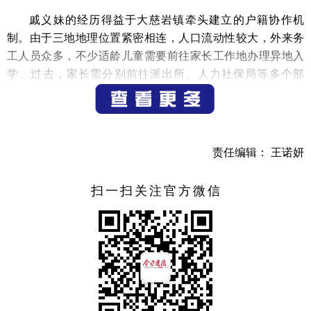
戚义妹的经历得益于大慈岩镇牵头建立的户籍协作机
制。由于三地地理位置紧密相连，人口流动性较大，外来务
工人员众多，不少适龄儿童需要前往家长工作地办理异地入
学。过去，家长需分别前往派出所、人力社保局等多个部
门，办理居住证、社保缴纳证明等繁琐手续，流程复杂，效
率低下。对此，三地通过优化户籍审核流程，固化“一地受
理、三地响应”模式，精简异地入学流程。
责任编辑： 王诺妍
如今，三地群众如需办理户籍事项，只需到“家门口”的
派出所申请，即可进行所有事项联合办理。截至目前，三地
扫一扫关注官方微信
已有500余名异地户籍学生实现就近入学，让三地学生享受到
了便捷、均等的教育资源。
上午9时，一辆“明清古韵·浙硒莲盟”城乡公交班车已停靠
在龙游县横山镇志棠村公交站。不少乘客已经早早等候在
此，有序上车。家住志棠村的乘客罗水松高兴地说：“我们老
年人出门不方便，过去没车很麻烦，现在有跨区域公交车就