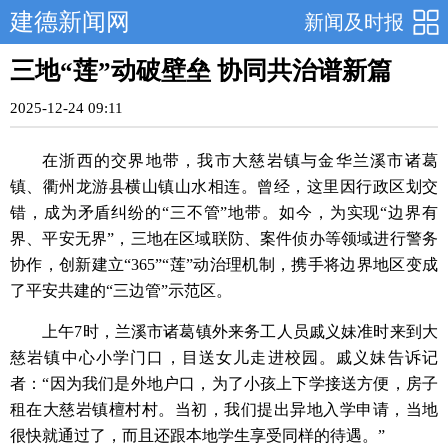
建德新闻网
新闻及时报
三地“莲”动破壁垒 协同共治谱新篇
2025-12-24 09:11
在浙西的交界地带，我市大慈岩镇与金华兰溪市诸葛
镇、衢州龙游县横山镇山水相连。曾经，这里因行政区划交
错，成为矛盾纠纷的“三不管”地带。如今，为实现“边界有
界、平安无界”，三地在区域联防、案件侦办等领域进行警务
协作，创新建立“365”“莲”动治理机制，携手将边界地区变成
了平安共建的“三边管”示范区。
上午7时，兰溪市诸葛镇外来务工人员戚义妹准时来到大
慈岩镇中心小学门口，目送女儿走进校园。戚义妹告诉记
者：“因为我们是外地户口，为了小孩上下学接送方便，房子
租在大慈岩镇檀村村。当初，我们提出异地入学申请，当地
很快就通过了，而且还跟本地学生享受同样的待遇。”