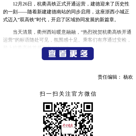
12月26日，杭衢高铁正式开通运营，建德迎来了历史性
的一刻——随着新建建德南站的同步启用，这座浙西小城正
式迈入“双高铁”时代，开启了区域协同发展的新篇章。
当天清晨，衢州西站暖意融融，“热烈祝贺杭衢高铁开通
运营”的标语随处可见，氛围感十足。乘客们有序通过安检，
登上杭衢高铁首趟列车C3132次。
上午9时16分，首趟列车准点发车。列车缓缓启动，平稳
驶向建德方向。不久后，车厢内响起悠扬的音乐，我市准备
的《江清月近人》片段开始演绎，温婉的唱腔、优美的舞
责任编辑： 杨欢
姿，将建德的山水意境与人文底蕴展现得淋漓尽致，引得乘
客纷纷拿出手机拍摄。紧接着，我市天罡拳、杨坞面塑以及
扫一扫关注官方微信
衢州节目《纸上》等非遗项目的展示更是让车厢变成了“移动
文化展厅”，乘客们围拢过来，近距离感受浙西传统文化的魅
力。车厢里，市文广旅体局的工作人员还向乘客们发放了非
遗小吃南宋御菓的糕点以及建德草莓等伴手礼，推介建德文
旅产品。