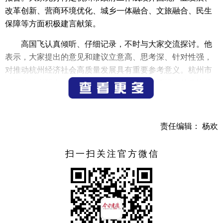
改革创新、营商环境优化、城乡一体融合、文旅融合、民生
保障等方面积极建言献策。
高国飞认真倾听、仔细记录，不时与大家交流探讨。他
表示，大家提出的意见和建议立意高、思考深、针对性强，
对推动杭州经济社会高质量发展具有重要参考意义。杭州市
政府将认真研究、积极吸纳，推动有价值、可操作的建议落
实落地，把意见建议转化为做好“十五五”时期和2026年工作
的真招实招。希望社会各界一如既往关心支持监督政府工
作，齐心协力为杭州“十五五”开好局、起好步贡献力量。
责任编辑： 杨欢
（记者 江涛）
扫一扫关注官方微信