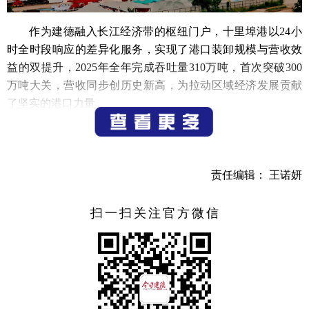
作为建德融入长江经济带的枢纽门户，十里埠港以24小
时全时段响应的差异化服务，实现了港口装卸规模与营收效
益的双提升，2025年全年完成吞吐量310万吨，首次突破300
万吨大关，营收同步创历史新高，为拉动区域经济发展贡献
了坚实的港口力量。
核心业绩的突破，根植于十里埠港紧扣建德重点产业需
求实施的“创新开通定制航线、精准保障企业运输、持续降低
物流成本”服务升级战略。围绕这一战略，港口主动作为，累
责任编辑： 王诺妍
计服务企业超100家，每年新增客户数量保持两位数增长，并
针对不同客户需求推出精准化物流解决方案。
扫一扫关注官方微信
面向中远海运等头部船运企业，十里埠港精准对接货物
流向与专线运输需求，量身打造并快速落地太仓港粮食专
线、南通港化工专线等定制化航线，实现重点货种运输的高
效匹配；面向建德本地建材企业，创新开通砂石料“散改
集”专属绿色通道，全年完成砂石料运输近18万吨，同比提升