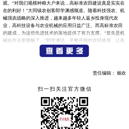
观。“对我们规模种粮大户来说，高标准农田建设真是实实在
在的利好！”大同镇农创客郎学渊感慨道。随着科技强农、机
械强农战略的深入推进，越来越多年轻人返乡投身现代农
业，高科技设备与农业机械的应用日益广泛。而高标准农田
的建成，为这些先进技术的落地提供了有力支撑。“首先是机
械化作业更顺畅了。”郎学渊说，平整开阔的农田格局，让各
类农机能够高效开展耕种管收等环节，大幅提升了生产效
率。此外，高标准农田配套的排灌系统也让农户受益良
多。“现在灌溉、排水都特别方便。”
责任编辑： 杨欢
近年来，大同镇立足全域土地综合整治工作，对核心区
农田持续实施土地整治，不断优化土地利用结构，提高土地
扫一扫关注官方微信
资源利用效率，累计建成高标准农田3.9万亩，逐步形成了“田
成方、渠相连、路相通”的万亩农田格局。并通过推广优质稻
种植、新农艺应用及扩大订单农业比例等举措，在确保粮食
生产高产的同时，助力农户增收、农业增效。
农事服务中心打通服务“最后一公里”。眼下，大同现代