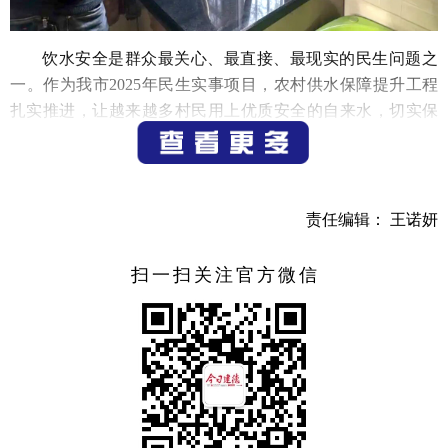
饮水安全是群众最关心、最直接、最现实的民生问题之
一。作为我市2025年民生实事项目，农村供水保障提升工程
扎实推进，让越来越多村民用上优质安全的自来水，切实保
障了偏远地区群众饮水安全。
在梅城镇滨江村村民章纪顺家中，清澈的自来水从厨房
水龙头哗哗流出，他正接水烧开，准备饮用。这样的用水场
责任编辑： 王诺妍
景如今已是日常，而在过去，滨江村因地处偏远，长期以来
村民饮水主要依靠田子坞水库，受来水量影响，水库的水质
扫一扫关注官方微信
水量容易发生变化，村里常年面临季节性缺水难题，每逢枯
水期供水便难以保障；水质浑浊、供水水压不稳和时断时续
的情况更是家常便饭，饮水问题一度成为困扰当地村民的民
生痛点。
说起过去，章纪顺回忆道， “以前枯水期的时候，水库的
水都已经到底了，水是相当浑浊，真是‘看天喝水’。那时候家