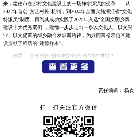
来，建德市在乡村文化建设上的一场静水深流的变革——从
2022年首创“文艺村长”机制，到2024年全面实施浙江省“文化
特派员”制度，再到其成功实践于2025年入选“全国文明乡风
建设十大优秀案例”，建德一步步走出一条以文化人、以文兴
业、以文促富的城乡融合发展新路径，为共同富裕示范区建
设贡献了鲜活的“建德样本”。
破题：“文艺村长”如何把文化的“根”种在村里？
“以前村里除了打牌就是闲聊，现在每天晚上文化礼堂都
热闹非凡，跳舞的、唱戏的、学摄影的，日子过得有滋有
味。” 建德市乾潭镇幸福村村民李大妈的感慨，道出了“十四
责任编辑： 杨欢
五”期间建德乡村文化生活的蝶变。2022年，面对农村文化人
才短缺、文化供给单一、群众参与度不高等现实困境，建德
扫一扫关注官方微信
在全省率先探索推行“文艺村长”制度，打破城乡文化壁垒，
让专业文艺工作者走出工作室、剧场，走进田间地头，成为
乡村文化建设的“播种人”。
如何让文艺文化大餐“对胃口”？面对乡村文艺人才短