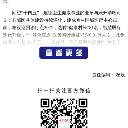
景。
回望“十四五”，建德卫生健康事业的变革与跃升清晰可
见：县域医共体建设持续深化，建成乡村区域医疗中心15
家，布设巡回诊疗点20个，选聘“健康村长”81名；智慧医疗
迭代升级，“一号全院通”政策累计惠及群众6.91万人次，减免
就医支出超103万元……这背后，不只是医疗硬件的“换新升
级”，而是一场以“均衡普惠”为核心，破解“山区医疗资源不
均”难题的深度实践。
五年来，建德始终以人民健康为中心，以“卫生健康现代
责任编辑： 杨欢
化县域先行者”为目标，用改革力度提升服务温度，让医疗资
源走出医院、走进山乡，让健康成为建德最坚实的民生底
扫一扫关注官方微信
色。
数智联医：
县域医疗从“分散”到“一体”
“不用跑市区，在村里就能让市级专家看报告！”大同镇