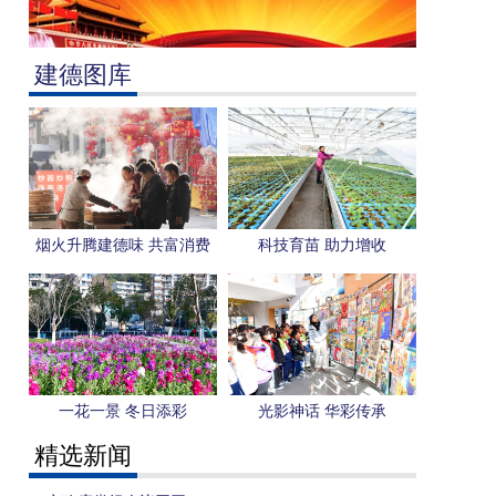
建德图库
烟火升腾建德味 共富消费
科技育苗 助力增收
暖新春
一花一景 冬日添彩
光影神话 华彩传承
精选新闻