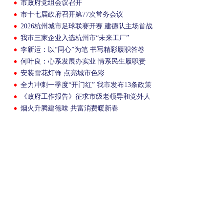
市政府党组会议召开
市十七届政府召开第77次常务会议
2026杭州城市足球联赛开赛 建德队主场首战
临平
我市三家企业入选杭州市“未来工厂”
李新运：以“同心”为笔 书写精彩履职答卷
何叶良：心系发展办实业 情系民生履职责
安装雪花灯饰 点亮城市色彩
全力冲刺一季度“开门红” 我市发布13条政策
《政府工作报告》征求市级老领导和党外人
士意见
烟火升腾建德味 共富消费暖新春