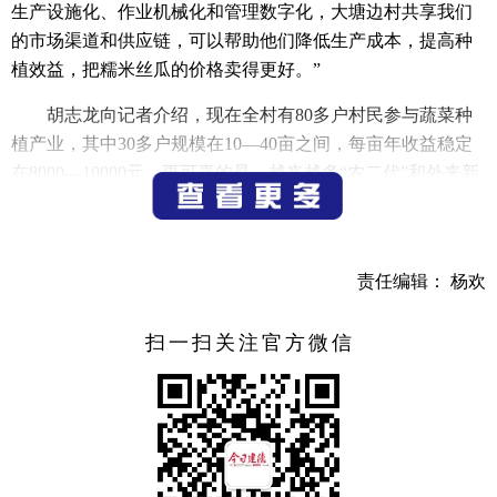
生产设施化、作业机械化和管理数字化，大塘边村共享我们
的市场渠道和供应链，可以帮助他们降低生产成本，提高种
植效益，把糯米丝瓜的价格卖得更好。”
胡志龙向记者介绍，现在全村有80多户村民参与蔬菜种
植产业，其中30多户规模在10—40亩之间，每亩年收益稳定
在8000—10000元。更可喜的是，越来越多“农二代”和外来新
农人加入，给村庄带来了新理念、新活力。
目前，大塘边村的丝瓜种植面积从300亩扩增至1000余
亩，产品主要销往杭州、衢州等批发市场，初步形成“产销两
责任编辑： 杨欢
旺”的局面，小丝瓜成为村民增收的“致富瓜”。胡志龙表示，
下一步，将以打造“糯米丝瓜”区域公共品牌为目标，丰富种
扫一扫关注官方微信
植品类，开发丝瓜香皂等衍生产品，推动丝瓜产业园向智慧
农业、休闲体验、电商销售等多元功能拓展，让丝瓜真正成
为村民持续增收的“共富产业”。
与此同时，经过调研，胡志龙在市人代会上提交了《关
于以新农都二级市场打造为引擎，带动我市农产品市场迭代