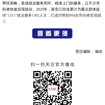
帮扶策略，形成就业服务闭环。精准上门的服务，让不少求
职者快速实现就业。2025年，新安江街道累计为重点群体提
供“1311”就业服务1302人次，已成功帮助994名劳动者实现就
业。
在做好重点群体帮扶的同时，市人力社保局联合属地镇
街主动对接辖区企业用工需求，搭建政企对接桥梁，提升人
岗匹配效率。通过政企合力，浙江中能变压器有限公司2025
年共引进本科、硕士毕业生34人，分布在技术、营销等岗
责任编辑： 杨欢
位，为企业发展注入了新鲜血液。除了精准的人岗对接，该
公司也拿出满满诚意，完善生活保障措施，健全职业发展体
扫一扫关注官方微信
系，让新入职大学生安心就业、舒心发展。
基层有温度，企业有担当，汇聚成我市稳岗就业的丰硕
成效。2025年，我市稳岗就业各项任务100%圆满完成：全年
举办各类招聘会45场次，发布就业岗位超4.1万个，新增就业
人员1.02万人，就业帮扶离校未就业高校毕业生、就业困难人
员1.1万人次，帮扶率100%；全年引进35周岁以下首次来建大