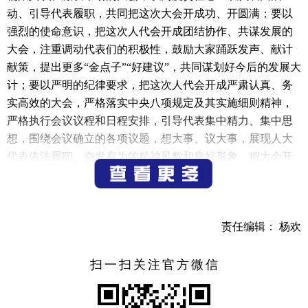
动、引导代表履职，共同把这次大会开成功、开圆满；要以
强烈的使命意识，把这次人代会开成团结协作、共谋发展的
大会，注重调动代表们的积极性，鼓励大家踊跃发声、献计
献策，提出更多“金点子”“好建议”，共同谋划好今后的发展大
计；要以严明的纪律要求，把这次人代会开成严肃认真、务
实高效的大会，严格落实中央八项规定及其实施细则精神，
严格执行会议议程和日程安排，引导代表集中精力、集中思
想，围绕会议确立的各项议题，想大事、议大事，展现人大
代表依法履职、奋发有为的精神风貌和良好形象，把大会开
成务实、简朴、庄重的会议。
2月3日下午，建德市第十七届人民代表大会第五次会议
在市文化中心举行预备会议。
责任编辑： 杨欢
会议由市人大常委会主任吕平主持，副主任夏喜生、徐
扫一扫关注官方微信
拥军、姜建生、刘国金在主席台就座。
会议选举产生了市十七届人大五次会议主席团和秘书